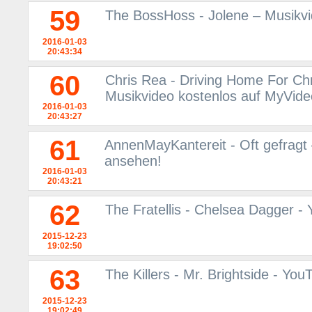
59
The BossHoss - Jolene – Musikv
2016-01-03
20:43:34
60
Chris Rea - Driving Home For Chri
Musikvideo kostenlos auf MyVid
2016-01-03
20:43:27
61
AnnenMayKantereit - Oft gefragt
ansehen!
2016-01-03
20:43:21
62
The Fratellis - Chelsea Dagger -
2015-12-23
19:02:50
63
The Killers - Mr. Brightside - You
2015-12-23
19:02:49