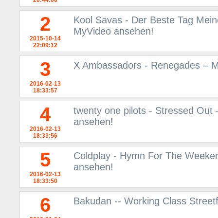
20:44:06
2
Kool Savas - Der Beste Tag Mein
MyVideo ansehen!
2015-10-14
22:09:12
3
X Ambassadors - Renegades – Mu
2016-02-13
18:33:57
4
twenty one pilots - Stressed Out
ansehen!
2016-02-13
18:33:56
5
Coldplay - Hymn For The Weeken
ansehen!
2016-02-13
18:33:50
6
Bakudan -- Working Class Street