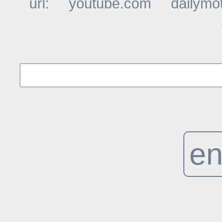
url:
youtube.com
dailymo
t
en