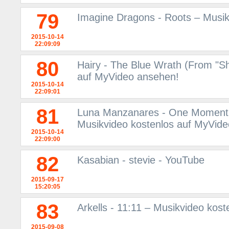
79
Imagine Dragons - Roots – Musik
2015-10-14
22:09:09
80
Hairy - The Blue Wrath (From "S
auf MyVideo ansehen!
2015-10-14
22:09:01
81
Luna Manzanares - One Moment i
Musikvideo kostenlos auf MyVid
2015-10-14
22:09:00
82
Kasabian - stevie - YouTube
2015-09-17
15:20:05
83
Arkells - 11:11 – Musikvideo kos
2015-09-08