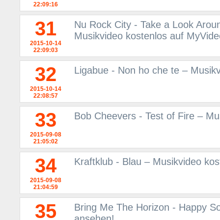
22:09:16
31
Nu Rock City - Take a Look Aroun
Musikvideo kostenlos auf MyVid
2015-10-14
22:09:03
32
Ligabue - Non ho che te – Musik
2015-10-14
22:08:57
33
Bob Cheevers - Test of Fire – M
2015-09-08
21:05:02
34
Kraftklub - Blau – Musikvideo ko
2015-09-08
21:04:59
35
Bring Me The Horizon - Happy So
ansehen!