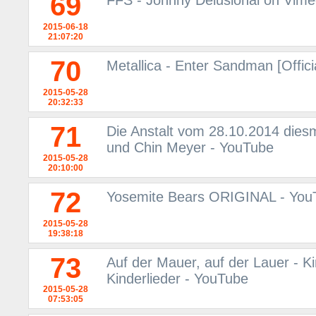
69
FFS - Johnny Delusional on Vim
2015-06-18
21:07:20
70
Metallica - Enter Sandman [Offic
2015-05-28
20:32:33
71
Die Anstalt vom 28.10.2014 diesm
und Chin Meyer - YouTube
2015-05-28
20:10:00
72
Yosemite Bears ORIGINAL - You
2015-05-28
19:38:18
73
Auf der Mauer, auf der Lauer - Ki
Kinderlieder - YouTube
2015-05-28
07:53:05