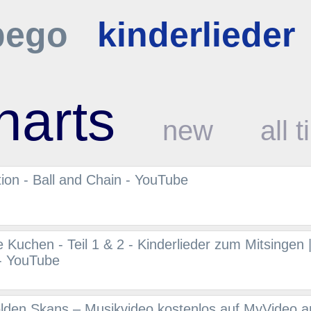
bego
kinderlieder
harts
new
all 
tion - Ball and Chain - YouTube
 Kuchen - Teil 1 & 2 - Kinderlieder zum Mitsingen 
 - YouTube
lden Skans – Musikvideo kostenlos auf MyVideo 