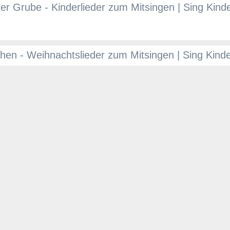
er Grube - Kinderlieder zum Mitsingen | Sing Kinde
chen - Weihnachtslieder zum Mitsingen | Sing Kinder
 Plan on Vimeo
ieder Instrumental
 Kuchen - Teil 2 - Kinderlieder zum Mitsingen | Si
 - YouTube