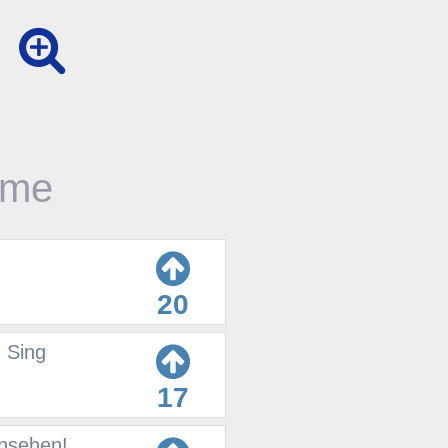
time
20
| Sing
17
ansehen!