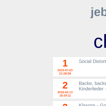
je
c
1
Social Distor
2015-07-03
21:28:58
2
Backe, backe
Kinderlieder
2016-02-13
18:34:11
Klaxons - Go