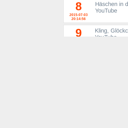
8
Häschen in d
YouTube
2015-07-03
20:14:56
9
Kling, Glöck
YouTube
2015-07-03
20:12:02
10
DMA's - The
2015-07-03
13:23:41
11
Baby Schlafl
2018-09-13
22:16:07
12
Backe, backe
Kinderlieder
2016-02-13
18:34:11