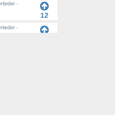
rlieder -
12
lieder -
12
12
11
ng
11