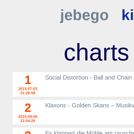
jebego
k
charts
1
Social Distortion - Ball and Chai
2015-07-03
21:28:58
2
Klaxons - Golden Skans – Musikv
2015-09-08
21:04:26
Es klappert die Mühle am rausche