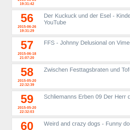
19:31:42
56
Der Kuckuck und der Esel - Kinder
YouTube
2015-06-26
19:31:29
57
FFS - Johnny Delusional on Vim
2015-06-18
21:07:20
58
Zwischen Festtagsbraten und Tof
2015-05-20
22:32:39
59
Schliemanns Erben 09 Der Herr d
2015-05-20
22:32:03
60
Weird and crazy dogs - Funny do