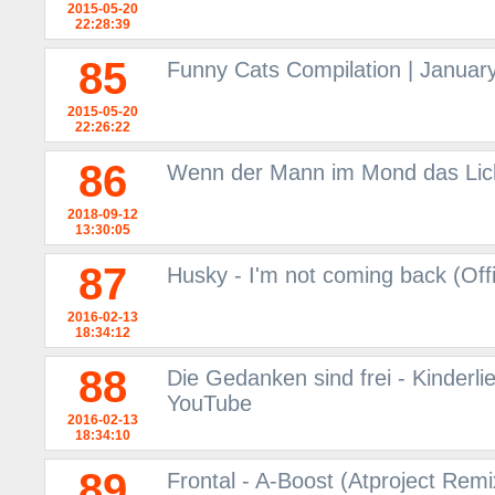
2015-05-20
22:28:39
85
Funny Cats Compilation | Januar
2015-05-20
22:26:22
86
Wenn der Mann im Mond das Lich
2018-09-12
13:30:05
87
Husky - I'm not coming back (Off
2016-02-13
18:34:12
88
Die Gedanken sind frei - Kinderli
YouTube
2016-02-13
18:34:10
89
Frontal - A-Boost (Atproject Rem