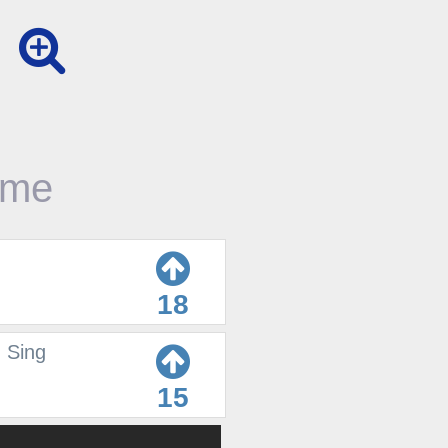
time
18
| Sing
15