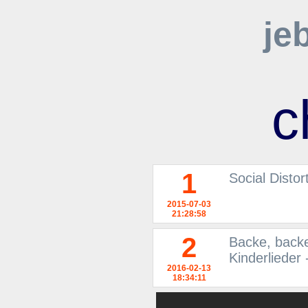
je
c
1
Social Distor
2015-07-03
21:28:58
2
Backe, backe
Kinderlieder
2016-02-13
18:34:11