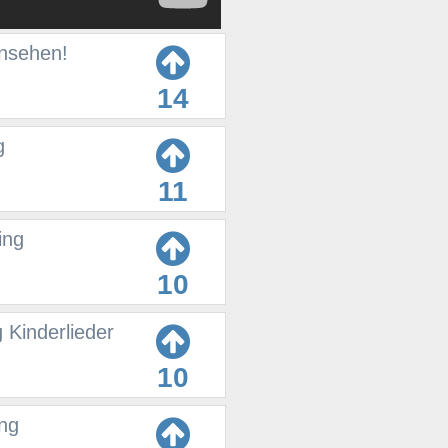
ansehen!
14
g
11
ing
10
 Kinderlieder
10
ing