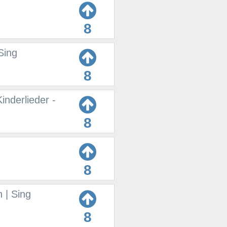
8
Sing
8
inderlieder -
8
8
 | Sing
8