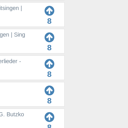
tsingen |
8
gen | Sing
8
rlieder -
8
8
HG. Butzko
8