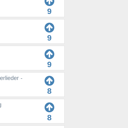
9
9
9
rlieder -
8
g
8