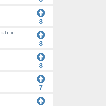
8
YouTube
8
8
7