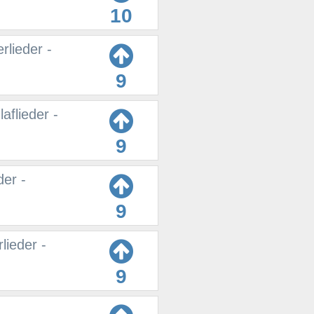
10
rlieder -
9
aflieder -
9
der -
9
lieder -
9