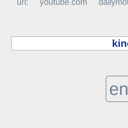
url:
youtube.com
dailymo
t
en