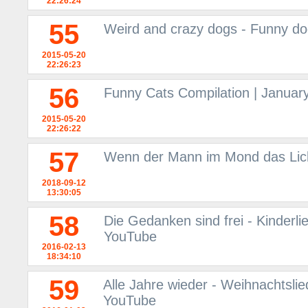
22:26:24
55
Weird and crazy dogs - Funny do
2015-05-20
22:26:23
56
Funny Cats Compilation | Januar
2015-05-20
22:26:22
57
Wenn der Mann im Mond das Lich
2018-09-12
13:30:05
58
Die Gedanken sind frei - Kinderli
YouTube
2016-02-13
18:34:10
59
Alle Jahre wieder - Weihnachtslie
YouTube