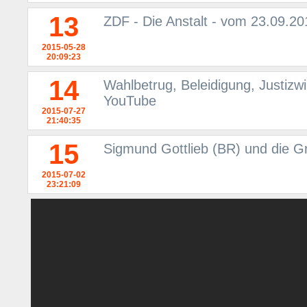
13
ZDF - Die Anstalt - vom 23.09.2
2015-05-28
20:09:23
14
Wahlbetrug, Beleidigung, Justizwi
YouTube
2015-07-27
21:40:35
15
Sigmund Gottlieb (BR) und die Gr
2015-07-02
23:21:09