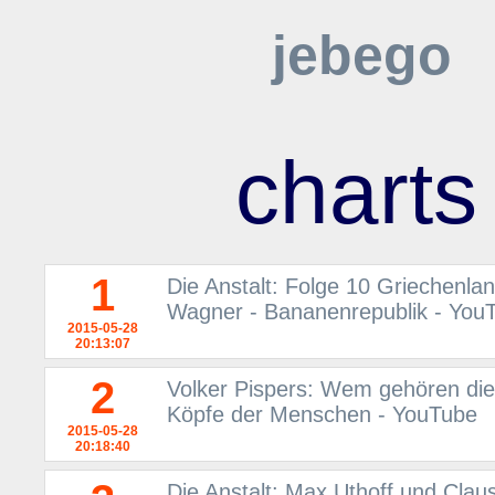
jebego
charts
1
Die Anstalt: Folge 10 Griechenla
Wagner - Bananenrepublik - You
2015-05-28
20:13:07
2
Volker Pispers: Wem gehören die
Köpfe der Menschen - YouTube
2015-05-28
20:18:40
Die Anstalt: Max Uthoff und Cla