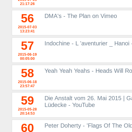
21:17:26
56
DMA's - The Plan on Vimeo
2015-07-03
13:23:41
57
Indochine - L 'aventurier _ Hanoi
2015-06-19
00:05:00
58
Yeah Yeah Yeahs - Heads Will Ro
2015-06-18
23:57:47
59
Die Anstalt vom 26. Mai 2015 | G
Lüdecke - YouTube
2015-05-28
20:14:53
60
Peter Doherty - 'Flags Of The Old