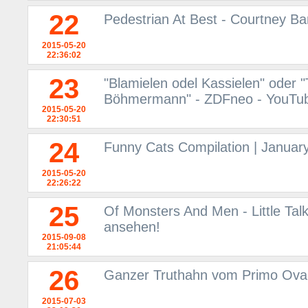
22
Pedestrian At Best - Courtney Ba
2015-05-20
22:36:02
23
"Blamielen odel Kassielen" oder
Böhmermann" - ZDFneo - YouTu
2015-05-20
22:30:51
24
Funny Cats Compilation | Januar
2015-05-20
22:26:22
25
Of Monsters And Men - Little Tal
ansehen!
2015-09-08
21:05:44
26
Ganzer Truthahn vom Primo Oval 
2015-07-03