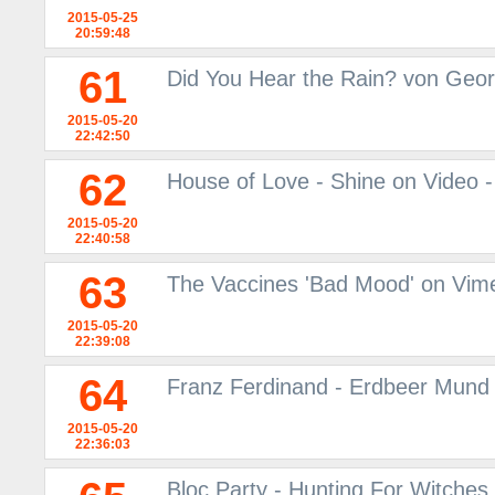
2015-05-25
20:59:48
61
Did You Hear the Rain? von Geor
2015-05-20
22:42:50
62
House of Love - Shine on Video -
2015-05-20
22:40:58
63
The Vaccines 'Bad Mood' on Vim
2015-05-20
22:39:08
64
Franz Ferdinand - Erdbeer Mund 
2015-05-20
22:36:03
Bloc Party - Hunting For Witches