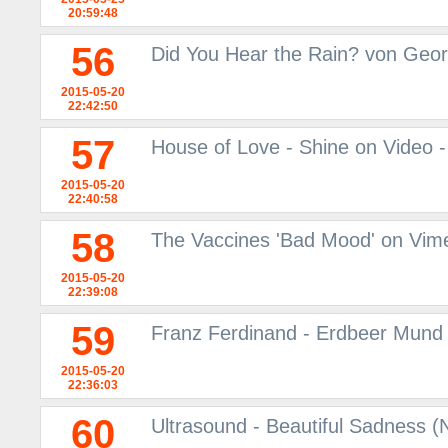
20:59:48
56
Did You Hear the Rain? von Geor
2015-05-20
22:42:50
57
House of Love - Shine on Video -
2015-05-20
22:40:58
58
The Vaccines 'Bad Mood' on Vim
2015-05-20
22:39:08
59
Franz Ferdinand - Erdbeer Mund 
2015-05-20
22:36:03
60
Ultrasound - Beautiful Sadness