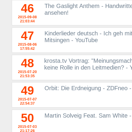
46
The Gaslight Anthem - Handwritt
ansehen!
2015-09-08
21:03:44
47
Kinderlieder deutsch - Ich geh mi
Mitsingen - YouTube
2015-08-06
17:55:42
48
krosta.tv Vortrag: "Meinungsmac
keine Rolle in den Leitmedien? -
2015-07-20
21:53:35
49
Orbit: Die Erdneigung - ZDFneo -
2015-07-07
22:54:37
50
Martin Solveig Feat. Sam White -
2015-07-03
21:17:26