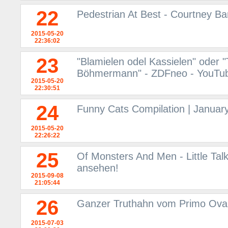
22
Pedestrian At Best - Courtney Ba
2015-05-20
22:36:02
23
"Blamielen odel Kassielen" oder
Böhmermann" - ZDFneo - YouTu
2015-05-20
22:30:51
24
Funny Cats Compilation | Januar
2015-05-20
22:26:22
25
Of Monsters And Men - Little Tal
ansehen!
2015-09-08
21:05:44
26
Ganzer Truthahn vom Primo Oval 
2015-07-03