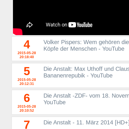
4
Volker Pispers: Wem gehören die
Köpfe der Menschen - YouTube
2015-05-28
20:18:40
5
Die Anstalt: Max Uthoff und Cla
Bananenrepubik - YouTube
2015-05-28
20:12:31
6
Die Anstalt -ZDF- vom 18. Novem
YouTube
2015-05-28
20:10:52
7
Die Anstalt - 11. März 2014 [HD+