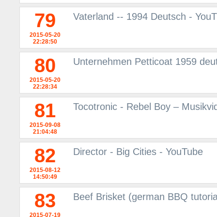
79
Vaterland -- 1994 Deutsch - You
2015-05-20
22:28:50
80
Unternehmen Petticoat 1959 deu
2015-05-20
22:28:34
81
Tocotronic - Rebel Boy – Musikv
2015-09-08
21:04:48
82
Director - Big Cities - YouTube
2015-08-12
14:50:49
83
Beef Brisket (german BBQ tutoria
2015-07-19