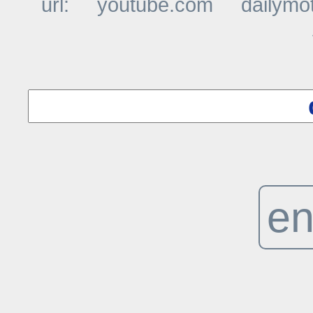
url:
youtube.com
dailymo
t
en