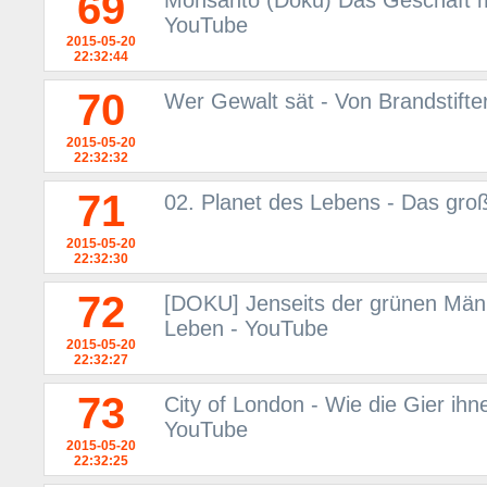
69
Monsanto (Doku) Das Geschäft m
YouTube
2015-05-20
22:32:44
70
Wer Gewalt sät - Von Brandstift
2015-05-20
22:32:32
71
02. Planet des Lebens - Das gro
2015-05-20
22:32:30
72
[DOKU] Jenseits der grünen Män
Leben - YouTube
2015-05-20
22:32:27
73
City of London - Wie die Gier i
YouTube
2015-05-20
22:32:25