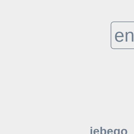
en
jebego