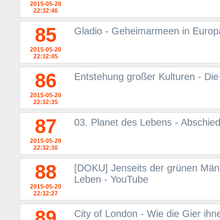
2015-05-20
22:32:46
85
Gladio - Geheimarmeen in Europ
2015-05-20
22:32:45
86
Entstehung großer Kulturen - Di
2015-05-20
22:32:35
87
03. Planet des Lebens - Abschi
2015-05-20
22:32:30
88
[DOKU] Jenseits der grünen Män
Leben - YouTube
2015-05-20
22:32:27
89
City of London - Wie die Gier i