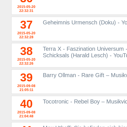
2015-05-20
22:32:31
37
Geheimnis Urmensch (Doku) - Y
2015-05-20
22:32:28
38
Terra X - Faszination Universum 
Schicksals (Harald Lesch) - You
2015-05-20
22:32:26
39
Barry Ollman - Rare Gift – Musi
2015-09-08
21:05:11
40
Tocotronic - Rebel Boy – Musikv
2015-09-08
21:04:48