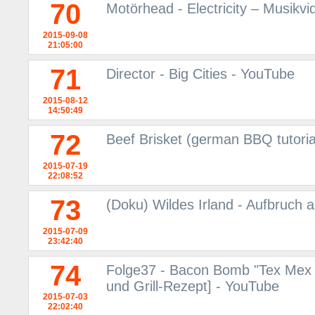
70
Motörhead - Electricity – Musikv
2015-09-08
21:05:00
71
Director - Big Cities - YouTube
2015-08-12
14:50:49
72
Beef Brisket (german BBQ tutoria
2015-07-19
22:08:52
73
(Doku) Wildes Irland - Aufbruch 
2015-07-09
23:42:40
74
Folge37 - Bacon Bomb "Tex Mex
und Grill-Rezept] - YouTube
2015-07-03
22:02:40