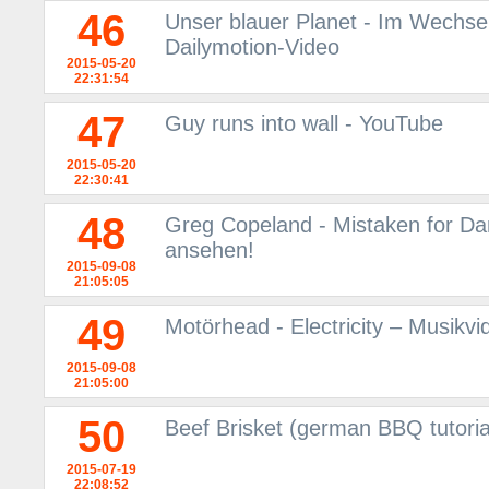
46
Unser blauer Planet - Im Wechsel 
Dailymotion-Video
2015-05-20
22:31:54
47
Guy runs into wall - YouTube
2015-05-20
22:30:41
48
Greg Copeland - Mistaken for Da
ansehen!
2015-09-08
21:05:05
49
Motörhead - Electricity – Musikv
2015-09-08
21:05:00
50
Beef Brisket (german BBQ tutoria
2015-07-19
22:08:52