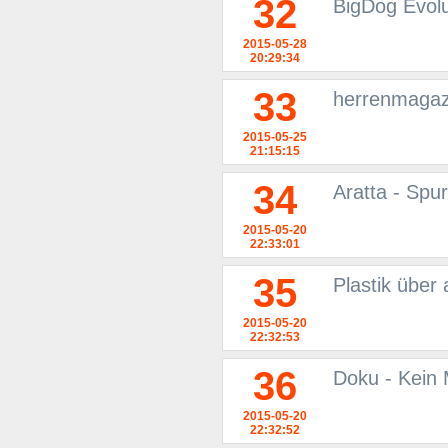
32
BigDog Evolu
2015-05-28
20:29:34
33
herrenmagazi
2015-05-25
21:15:15
34
Aratta - Spu
2015-05-20
22:33:01
35
Plastik über 
2015-05-20
22:32:53
36
Doku - Kein 
2015-05-20
22:32:52