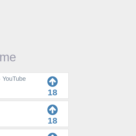
time
 - YouTube
18
18