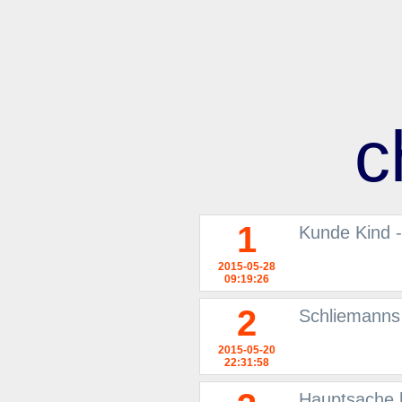
c
1
Kunde Kind -
2015-05-28
09:19:26
2
Schliemanns 
2015-05-20
22:31:58
Hauptsache 