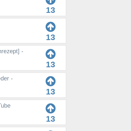
13
13
rezept] -
13
eder -
13
Tube
13