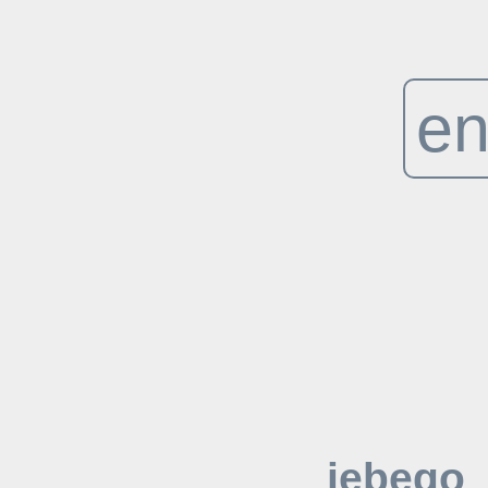
en
jebego